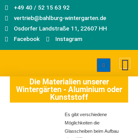
+49 40 / 52 15 63 92
vertrieb@bahlburg-wintergarten.de
Osdorfer Landstraße 11, 22607 HH
Facebook
Instagram
Die Materialien unserer
Wintergärten - Aluminium oder
Kunststoff
Es gibt verschiedene
Möglichkeiten die
Glasscheiben beim Aufbau